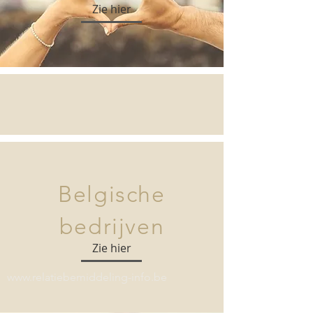
Zie hier
Belgische
bedrijven
Zie hier
www.relatiebemiddeling-info.be