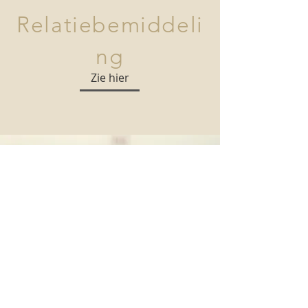
Relatiebemiddeli
ng
Zie hier
Brussel
Zie hier