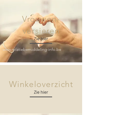
Vrouwen-
versieren
Zie hier
www.relatiebemiddeling-info.be
Winkeloverzicht
Zie hier