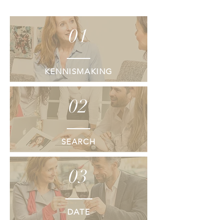
01
KENNISMAKING
02
SEARCH
03
DATE