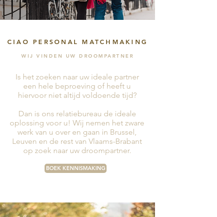
CIAO PERSONAL MATCHMAKING
WIJ VINDEN UW DROOMPARTNER
Is het zoeken naar uw ideale partner
een hele beproeving of heeft u
hiervoor niet altijd voldoende tijd?
Dan is ons relatiebureau de ideale
oplossing voor u! Wij nemen het zware
werk van u over en gaan in Brussel,
Leuven en de rest van Vlaams-Brabant
op zoek naar uw droompartner.
BOEK KENNISMAKING