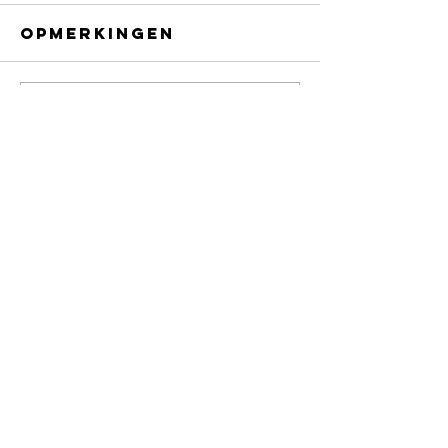
Opmerkingen
Plaats een opmerking...
CONTACT
info@ciaomatchmaking.be
02 400 77 85
HOOFDKANTOOR