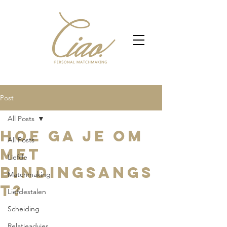
Post
All Posts
Hoe ga je om
All Posts
met
Liefde
bindingsangs
Matchmaking
t?
Liefdestalen
Scheiding
Relatieadvies