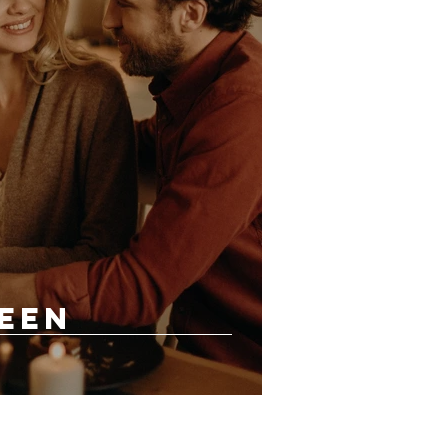
 een
g