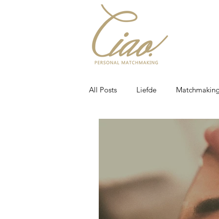
All Posts
Liefde
Matchmakin
Single
Dating tips
Verl