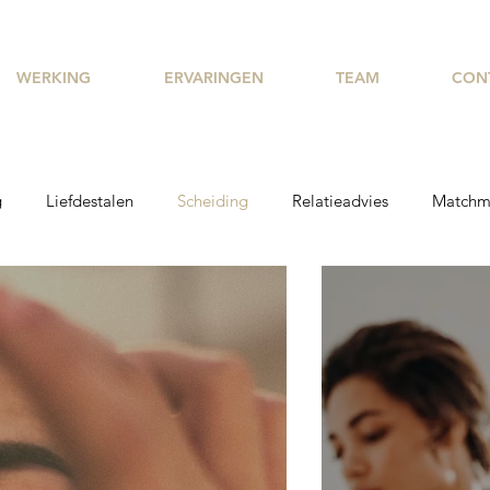
WERKING
ERVARINGEN
TEAM
CON
g
Liefdestalen
Scheiding
Relatieadvies
Matchm
eiden