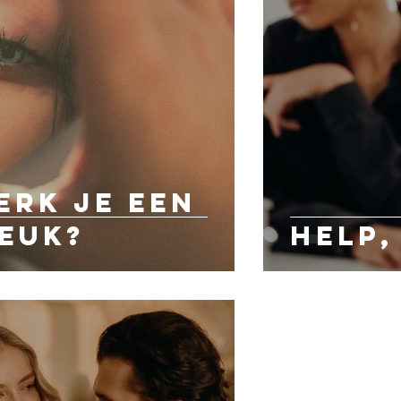
erk je een
euk?
Help,