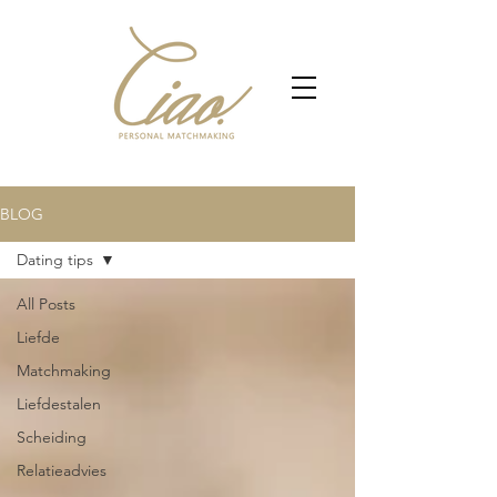
BLOG
Dating tips
All Posts
Liefde
Matchmaking
Liefdestalen
Scheiding
Relatieadvies