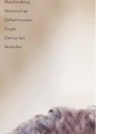
Matchmaking
Wetenschap
Zelfvertrouwen
Single
Dating tips
Verleiden