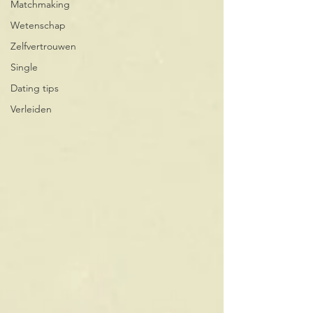
Matchmaking
Wetenschap
Zelfvertrouwen
Single
Dating tips
Verleiden