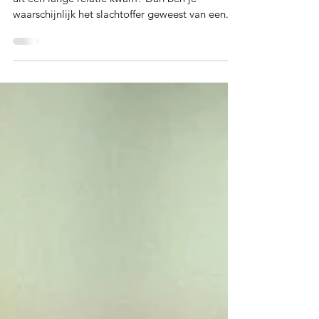
Ben je ooit samen geweest met iemand die net
uit een lange relatie kwam? Dan ben je
waarschijnlijk het slachtoffer geweest van een...