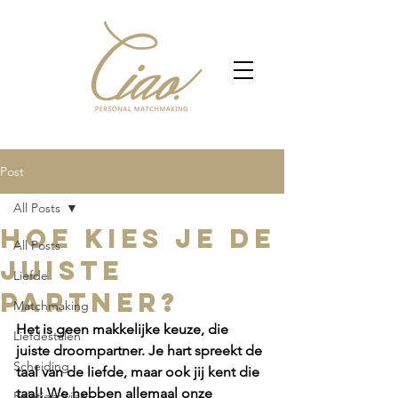
Post
All Posts
Hoe kies je de
All Posts
juiste
Liefde
partner?
Matchmaking
Het is geen makkelijke keuze, die 
Liefdestalen
juiste droompartner. Je hart spreekt de 
Scheiding
taal van de liefde, maar ook jij kent die 
taal! We hebben allemaal onze 
Relatieadvies