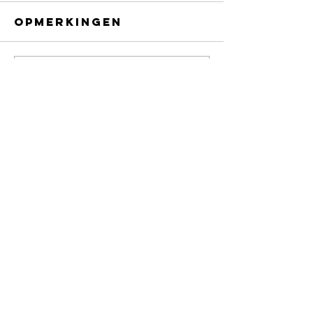
Opmerkingen
Plaats een opmerking...
CONTACT
info@ciaomatchmaking.be
02 400 77 85
HOOFDKANTOOR