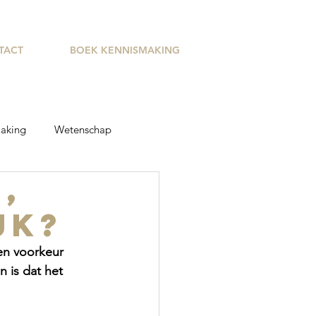
TACT
BOEK KENNISMAKING
aking
Wetenschap
,
jk?
een voorkeur 
 is dat het 