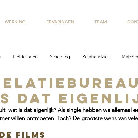
WERKING
ERVARINGEN
TEAM
CON
g
Liefdestalen
Scheiding
Relatieadvies
Matchm
relatiebureau
ating tips
Verleiden
is dat eigenli
hult: wat is dat eigenlijk? Als single hebben we allemaal 
ner willen ontmoeten. Toch? De grootste wens van velen
 de films