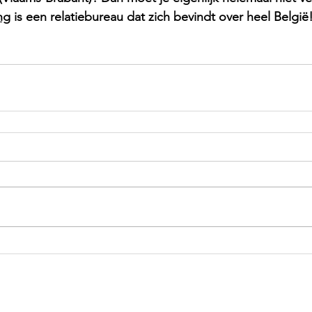
ng
 is een relatiebureau dat zich bevindt over heel België!
HOOFDKANTOOR
LOCATIES