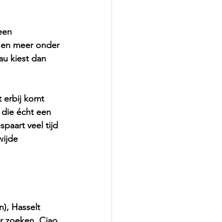
een 
r en meer onder 
au kiest dan 
 erbij komt 
 die écht een 
paart veel tijd 
wijde 
), Hasselt 
r zoeken. 
Ciao 