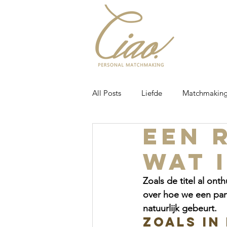
All Posts
Liefde
Matchmakin
Een 
Zelfvertrouwen
Single
D
wat 
Zoals de titel al ont
over hoe we een part
natuurlijk gebeurt. 
Zoals in