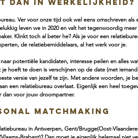
et dan in werkelijkheid?
ureau. Ver voor onze tijd ook wel eens omschreven als 
Gelukkig leven we in 2020 en valt het tegenwoordig mee
er. Klinkt toch al beter he? Als je voor een relatiebure
perten, de relatiebemiddelaars, al het werk voor je. 
naar potentiële kandidaten, interesse peilen en alles wat
t je hoeft te doen is verschijnen op de date (met iemand
beste versie van jezelf te zijn. Met andere woorden, je bes
n aan een relatiebureau overlaat. Eigenlijk een heel toege
r dan voor jouw droompartner. 
rsonal Matchmaking
latiebureau in Antwerpen, Gent/Brugge(Oost-Vlaanderen
(Vlaams-Brabant)? Dan moet je eigenlijk helemaal niet ve