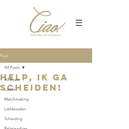
Post
All Posts
Help, ik ga
All Posts
scheiden!
Liefde
Matchmaking
Liefdestalen
Scheiding
Relatieadvies