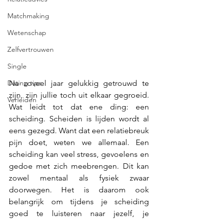
Matchmaking
Wetenschap
Zelfvertrouwen
Single
Na zoveel jaar gelukkig getrouwd te 
Dating tips
zijn, zijn jullie toch uit elkaar gegroeid. 
Verleiden
Wat leidt tot dat ene ding: een 
scheiding. Scheiden is lijden wordt al 
eens gezegd. Want dat een relatiebreuk 
pijn doet, weten we allemaal. Een 
scheiding kan veel stress, gevoelens en 
gedoe met zich meebrengen. Dit kan 
zowel mentaal als fysiek zwaar 
doorwegen. Het is daarom ook 
belangrijk om tijdens je scheiding 
goed te luisteren naar jezelf, je 