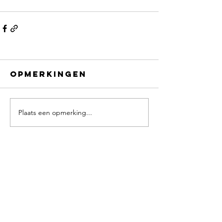
Opmerkingen
Plaats een opmerking...
CONTACT
info@ciaomatchmaking.be