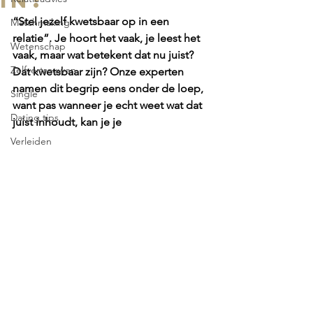
in?
“Stel jezelf kwetsbaar op in een 
Matchmaking
relatie”. Je hoort het vaak, je leest het 
Wetenschap
vaak, maar wat betekent dat nu juist? 
Zelfvertrouwen
Dat kwetsbaar zijn? Onze experten 
namen dit begrip eens onder de loep, 
Single
want pas wanneer je echt weet wat dat 
Dating tips
juist inhoudt, kan je je
Verleiden