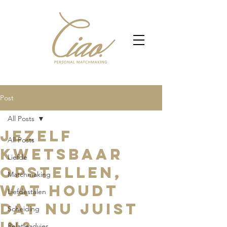
Post
All Posts
Jezelf
All Posts
kwetsbaar
Liefde
opstellen,
Matchmaking
wat houdt
Liefdestalen
dat nu juist
Scheiding
Relatieadvies