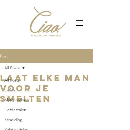
Post
All Posts
Laat elke man
All Posts
voor je
Liefde
smelten
Matchmaking
Liefdestalen
Scheiding
Relatieadvies