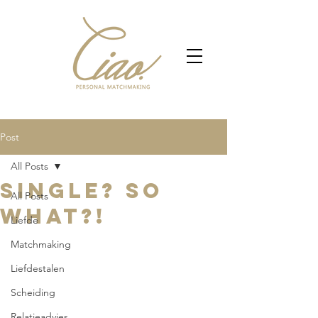
Post
All Posts
Single? So
All Posts
what?!
Liefde
Matchmaking
Liefdestalen
Scheiding
Relatieadvies